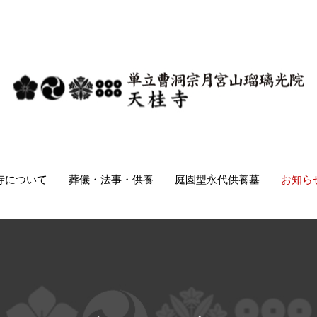
寺について
葬儀・法事・供養
庭園型永代供養墓
お知ら