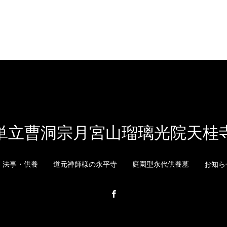
単立曹洞宗月宮山瑠璃光院天桂
・法事・供養
道元禅師様の永平寺
庭園型永代供養墓
お知ら