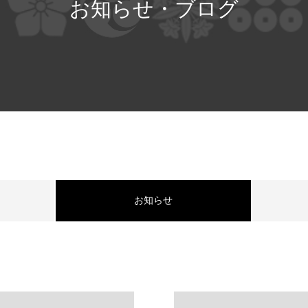
お
知
ら
せ
・
ブ
ロ
グ
お知らせ